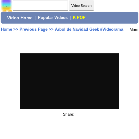
Video Home
|
Popular Videos
|
K-POP
Home
>>
Previous Page
>>
Árbol de Navidad Geek #Videorama
More
Share: