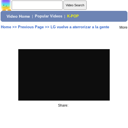
Video Home
|
Popular Videos
|
K-POP
Home
>>
Previous Page
>>
LG vuelve a aterrorizar a la gente
More
Share: