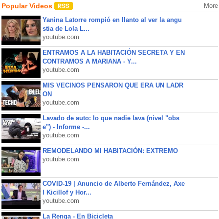
Popular Videos
More
Yanina Latorre rompió en llanto al ver la angu
stia de Lola L...
youtube.com
ENTRAMOS A LA HABITACIÓN SECRETA Y EN
CONTRAMOS A MARIANA - Y...
youtube.com
MIS VECINOS PENSARON QUE ERA UN LADR
ON
youtube.com
Lavado de auto: lo que nadie lava (nivel "obs
e") - Informe -...
youtube.com
REMODELANDO MI HABITACIÓN: EXTREMO
youtube.com
COVID-19 | Anuncio de Alberto Fernández, Axe
l Kicillof y Hor...
youtube.com
La Renga - En Bicicleta