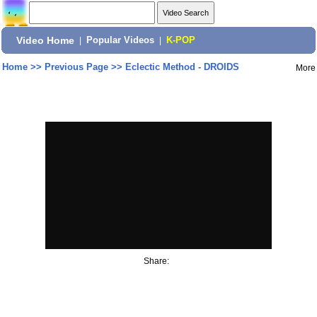
Video Home
|
Popular Videos
|
K-POP
Home
>>
Previous Page
>>
Eclectic Method - DROIDS
More
Share: