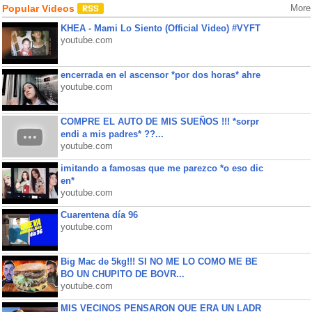
Popular Videos
More
KHEA - Mami Lo Siento (Official Video) #VYFT
youtube.com
encerrada en el ascensor *por dos horas* ahre
youtube.com
COMPRE EL AUTO DE MIS SUEÑOS !!! *sorpr
endi a mis padres* ??...
youtube.com
imitando a famosas que me parezco *o eso dic
en*
youtube.com
Cuarentena día 96
youtube.com
Big Mac de 5kg!!! SI NO ME LO COMO ME BE
BO UN CHUPITO DE BOVR...
youtube.com
MIS VECINOS PENSARON QUE ERA UN LADR