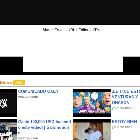
Share:
Email
•
URL
•
Editor
•
HTML
Videos
COMUNICADO OXEY
¡LE HICE EST
youtube.com
VENTURAS Y 
ONARON!
youtube.com
Gasté 100,000 USD haciend
ESTOY BIEN
o este video! | Salomondri
youtube.com
n
youtube.com