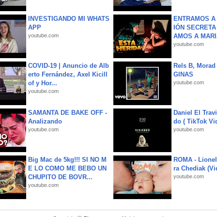
INVESTIGANDO MI WHATS
ENTRAMOS A 
APP
IÓN SECRETA
youtube.com
AMOS A MARIA
youtube.com
COVID-19 | Anuncio de Alb
Rels B, Morad
erto Fernández, Axel Kicill
GINAS
of y Hor...
youtube.com
youtube.com
SAMANTA DE BAKE OFF -
Daniel El Trav
Analizando
do ( TikTok Vid
youtube.com
youtube.com
Big Mac de 5kg!!! SI NO M
ROMA - Lionel
E LO COMO ME BEBO UN
ra Chediak (Vi
CHUPITO DE BOVR...
youtube.com
youtube.com