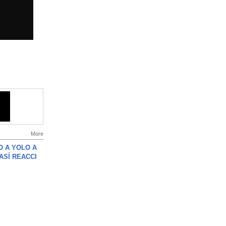
More
O A YOLO A
ASÍ REACCI