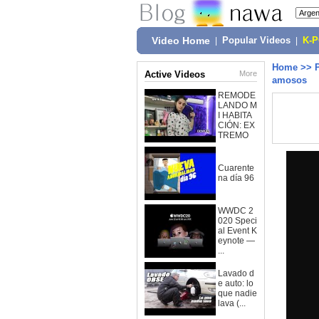
Video Home
|
Popular Videos
|
K-
Home
>>
Active Videos
More
amosos
REMODE
LANDO M
I HABITA
CIÓN: EX
TREMO
Cuarente
na día 96
WWDC 2
020 Speci
al Event K
eynote —
...
Lavado d
e auto: lo
que nadie
lava (...