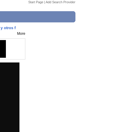
Start Page
|
Add Search Provider
y otros f
More