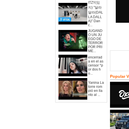
ITZY(있
지) "달라
달라(DAL
LA DALL
A)" Dan
c...
JUGAND
O UN JU
EGO DE
TERROR
POR PRI
ME...
encerrad
a en el as
censor *p
or dos h
o...
Popular 
Yanina La
torre rom
pió en lla
nto al ...