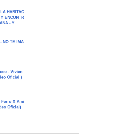
LA HABITAC
 Y ENCONTR
NA - Y...
 - NO TE IMA
ieso - Vivien
eo Oficial )
 Ferro X Ami
deo Oficial)