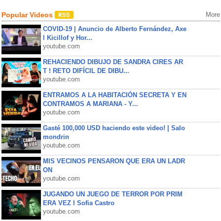
Popular Videos
More
COVID-19 | Anuncio de Alberto Fernández, Axe
l Kicillof y Hor...
youtube.com
REHACIENDO DIBUJO DE SANDRA CIRES AR
T ! RETO DIFÍCIL DE DIBU...
youtube.com
ENTRAMOS A LA HABITACIÓN SECRETA Y EN
CONTRAMOS A MARIANA - Y...
youtube.com
Gasté 100,000 USD haciendo este video! | Salo
mondrin
youtube.com
MIS VECINOS PENSARON QUE ERA UN LADR
ON
youtube.com
JUGANDO UN JUEGO DE TERROR POR PRIM
ERA VEZ l Sofia Castro
youtube.com