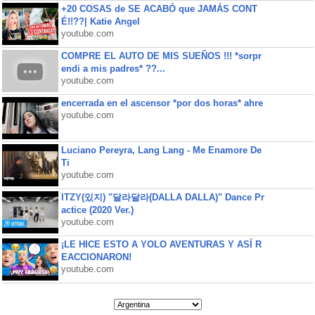
+20 COSAS de SE ACABÓ que JAMÁS CONT
É!!??| Katie Angel
youtube.com
COMPRE EL AUTO DE MIS SUEÑOS !!! *sorpr
endi a mis padres* ??...
youtube.com
encerrada en el ascensor *por dos horas* ahre
youtube.com
Luciano Pereyra, Lang Lang - Me Enamore De
Ti
youtube.com
ITZY(있지) "달라달라(DALLA DALLA)" Dance Pr
actice (2020 Ver.)
youtube.com
¡LE HICE ESTO A YOLO AVENTURAS Y ASÍ R
EACCIONARON!
youtube.com