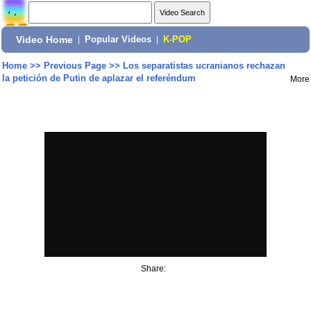
Video Home
|
Popular Videos
|
K-POP
Home
>>
Previous Page
>>
Los separatistas ucranianos rechazan
la petición de Putin de aplazar el referéndum
More
Share: