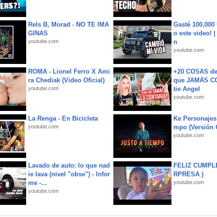
Rels B, Morad - NO TE IMA
Gasté 100,000
GINAS
o este video! 
youtube.com
n
youtube.com
ROMA - Lionel Ferro X Ami
+20 COSAS d
ra Chediak (Video Oficial)
que JAMÁS CO
youtube.com
tie Angel
youtube.com
La Renga - En Bicicleta
Ke Personajes 
youtube.com
mpo (Versión
youtube.com
Lavado de auto: lo que nad
FELIZ CUMPL
ie lava (nivel "obse") - Infor
RPRESA )
me -...
youtube.com
youtube.com