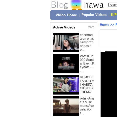
Video Home
|
Popular Videos
|
K-
Home
>>
Active Videos
More
encerrad
a en el as
censor *p
or dos h
o...
WWDC 2
020 Speci
al Event K
eynote —
...
REMODE
LANDO M
I HABITA
CIÓN: EX
TREMO
jxdn - Ang
els & De
mons Aco
ustic (Of
f...