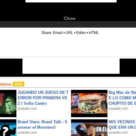
Close
6
Share:
Email
•
URL
•
Editor
•
HTML
Videos
JUGANDO UN JUEGO DE T
Big Mac de 5k
ERROR POR PRIMERA VE
E LO COMO M
Z l Sofia Castro
CHUPITO DE B
youtube.com
youtube.com
Brawl Stars: Brawl Talk - S
MIS VECINO
ummer of Monsters!
QUE ERA UN 
youtube.com
youtube.com