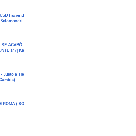
 USD haciend
| Salomondri
e SE ACABÓ
NTÉ!!??| Ka
- Justo a Tie
 Cumbia)
E ROMA ( SO