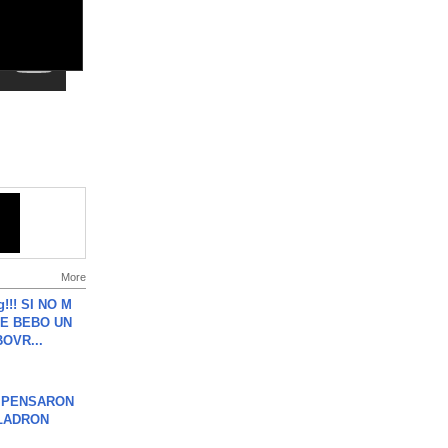
More
g!!! SI NO M
E BEBO UN
OVR...
S PENSARON
LADRON