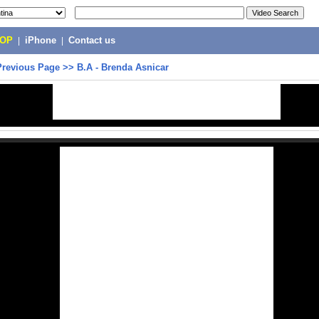
POP
|
iPhone
|
Contact us
Previous Page
>>
B.A - Brenda Asnicar