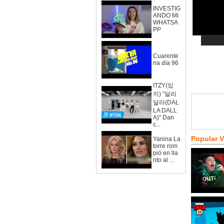
INVESTIG
ANDO MI
WHATSA
PP
Cuarente
na día 96
ITZY(있
지) "달라
달라(DAL
LA DALL
A)" Dan
c...
Popular 
Yanina La
torre rom
pió en lla
nto al ...