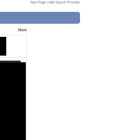
Start Page
|
Add Search Provider
More