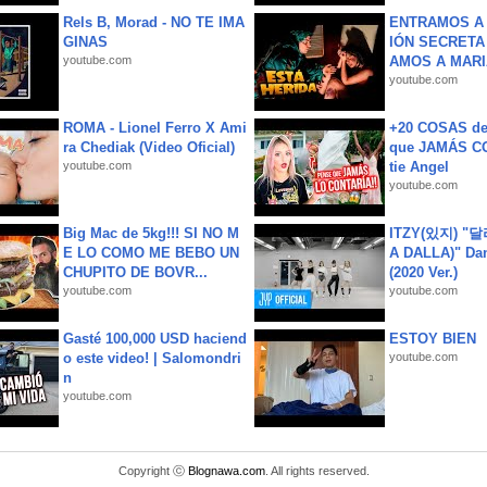
Rels B, Morad - NO TE IMA
ENTRAMOS A 
GINAS
IÓN SECRETA
youtube.com
AMOS A MARIA
youtube.com
ROMA - Lionel Ferro X Ami
+20 COSAS d
ra Chediak (Video Oficial)
que JAMÁS CO
youtube.com
tie Angel
youtube.com
Big Mac de 5kg!!! SI NO M
ITZY(있지) "
E LO COMO ME BEBO UN
A DALLA)" Dan
CHUPITO DE BOVR...
(2020 Ver.)
youtube.com
youtube.com
Gasté 100,000 USD haciend
ESTOY BIEN
o este video! | Salomondri
youtube.com
n
youtube.com
Copyright ⓒ
Blognawa.com
. All rights reserved.