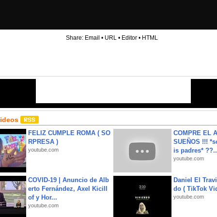
Share:
Email
•
URL
•
Editor
•
HTML
Videos
FELIZ CUMPLE ROMA ( SO
COMPRE EL A
RPRESA )
SUEÑOS !!! *s
youtube.com
is padres* ??..
youtube.com
COVID-19 | Anuncio de Alb
Daniel El Trav
erto Fernández, Axel Kicill
do ( TikTok Vid
of y Hor...
youtube.com
youtube.com