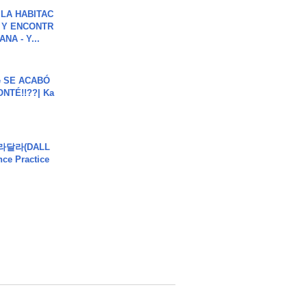
LA HABITAC
 Y ENCONTR
NA - Y...
e SE ACABÓ
NTÉ!!??| Ka
달라달라(DALL
ce Practice