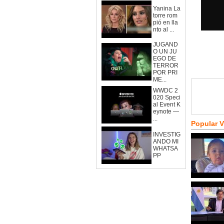
Yanina La
torre rom
pió en lla
nto al ...
JUGAND
O UN JU
EGO DE
TERROR
POR PRI
ME...
WWDC 2
020 Speci
al Event K
eynote —
...
Popular 
INVESTIG
ANDO MI
WHATSA
PP