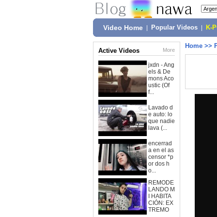
Video Home
|
Popular Videos
|
K-
Home
>>
Active Videos
More
jxdn - Ang
els & De
mons Aco
ustic (Of
f...
Lavado d
e auto: lo
que nadie
lava (...
encerrad
a en el as
censor *p
or dos h
o...
REMODE
LANDO M
I HABITA
CIÓN: EX
TREMO