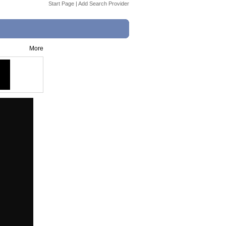
Start Page
|
Add Search Provider
More