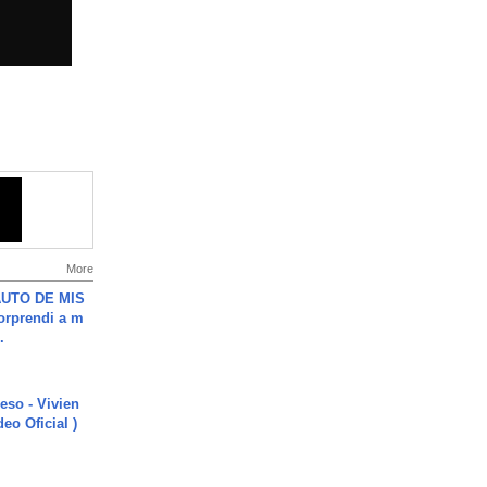
More
UTO DE MIS
orprendi a m
.
ieso - Vivien
eo Oficial )