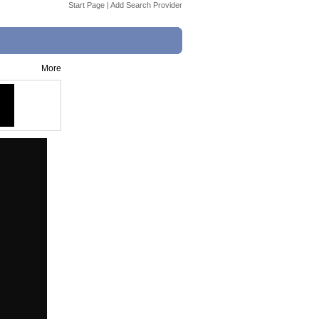
Start Page
|
Add Search Provider
More