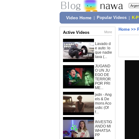
Video Home
|
Popular Videos
|
K-
Home
>>
Active Videos
More
Lavado d
e auto: lo
que nadie
lava (...
JUGAND
O UN JU
EGO DE
TERROR
POR PRI
ME...
jxdn - Ang
els & De
mons Aco
ustic (Of
f...
INVESTIG
ANDO MI
WHATSA
PP