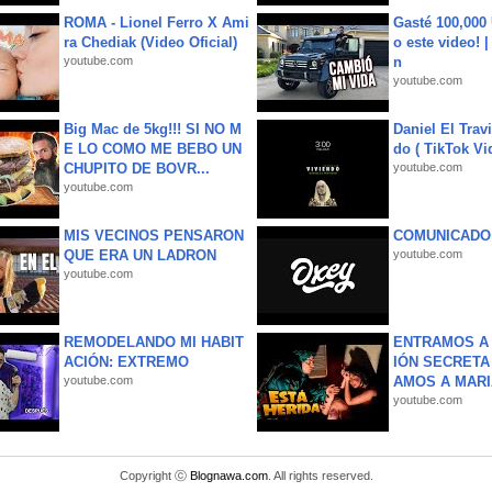
ROMA - Lionel Ferro X Ami
Gasté 100,000
ra Chediak (Video Oficial)
o este video! 
youtube.com
n
youtube.com
Big Mac de 5kg!!! SI NO M
Daniel El Trav
E LO COMO ME BEBO UN
do ( TikTok Vid
CHUPITO DE BOVR...
youtube.com
youtube.com
MIS VECINOS PENSARON
COMUNICADO
QUE ERA UN LADRON
youtube.com
youtube.com
REMODELANDO MI HABIT
ENTRAMOS A 
ACIÓN: EXTREMO
IÓN SECRETA
youtube.com
AMOS A MARIA
youtube.com
Copyright ⓒ
Blognawa.com
. All rights reserved.