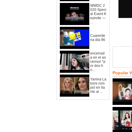
WWDC 2
020 Speci
al Event K
eynote —
...
Cuarente
na día 96
encerrad
a en el as
censor *p
or dos h
o...
Popular 
Yanina La
torre rom
pió en lla
nto al ...