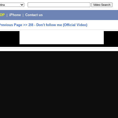
POP
|
iPhone
|
Contact us
Previous Page
>>
2l8 - Don't follow me (Official Video)