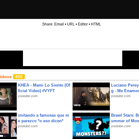
Share:
Email
•
URL
•
Editor
•
HTML
Videos
KHEA - Mami Lo Siento (Of
Luciano Perey
ficial Video) #VYFT
g - Me Enamor
youtube.com
youtube.com
imitando a famosas que m
Brawl Stars: B
e parezco *o eso dicen*
ummer of Mon
youtube.com
youtube.com