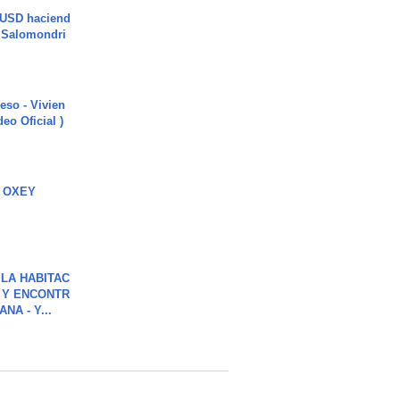
 USD haciend
| Salomondri
ieso - Vivien
eo Oficial )
 OXEY
LA HABITAC
 Y ENCONTR
NA - Y...