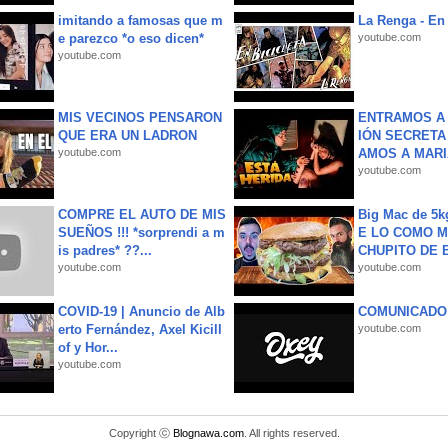
imitando a famosas que m
La Renga - En 
e parezco *o eso dicen*
youtube.com
youtube.com
MIS VECINOS PENSARON
ENTRAMOS A 
QUE ERA UN LADRON
IÓN SECRETA
youtube.com
AMOS A MARIA
youtube.com
COMPRE EL AUTO DE MIS
Big Mac de 5k
SUEÑOS !!! *sorprendi a m
E LO COMO M
is padres* ??...
CHUPITO DE B
youtube.com
youtube.com
COVID-19 | Anuncio de Alb
COMUNICADO
erto Fernández, Axel Kicill
youtube.com
of y Hor...
youtube.com
Copyright ⓒ
Blognawa.com
. All rights reserved.