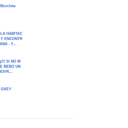
Bicicleta
LA HABITAC
 Y ENCONTR
NA - Y...
g!!! SI NO M
E BEBO UN
OVR...
 OXEY