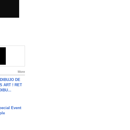
More
DIBUJO DE
S ART ! RET
DIBU...
ecial Event
ple