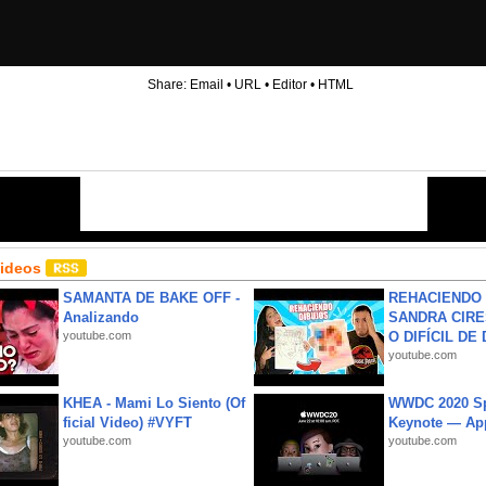
Share:
Email
•
URL
•
Editor
•
HTML
Videos
SAMANTA DE BAKE OFF -
REHACIENDO 
Analizando
SANDRA CIRE
youtube.com
O DIFÍCIL DE 
youtube.com
KHEA - Mami Lo Siento (Of
WWDC 2020 Sp
ficial Video) #VYFT
Keynote — Ap
youtube.com
youtube.com