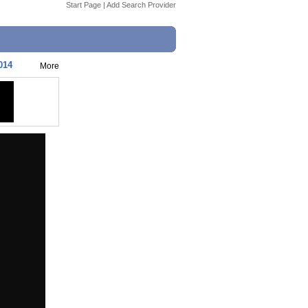
Start Page
|
Add Search Provider
014
More