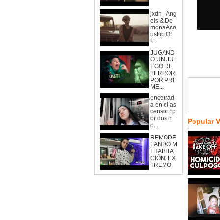
jxdn - Ang
els & De
mons Aco
ustic (Of
f...
JUGAND
O UN JU
EGO DE
TERROR
POR PRI
ME...
encerrad
a en el as
censor *p
or dos h
Popular 
o...
REMODE
LANDO M
I HABITA
CIÓN: EX
TREMO