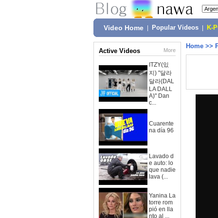
Video Home
|
Popular Videos
|
K-
Home
>>
Active Videos
More
ITZY(있
지) "달라
달라(DAL
LA DALL
A)" Dan
c...
Cuarente
na día 96
Lavado d
e auto: lo
que nadie
lava (...
Yanina La
torre rom
pió en lla
nto al ...