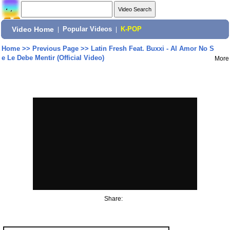
Video Home
|
Popular Videos
|
K-POP
Home
>>
Previous Page
>>
Latin Fresh Feat. Buxxi - Al Amor No S
e Le Debe Mentir (Official Video)
More
Share: