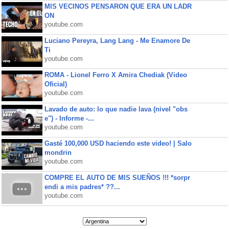
MIS VECINOS PENSARON QUE ERA UN LADR
ON
youtube.com
Luciano Pereyra, Lang Lang - Me Enamore De
Ti
youtube.com
ROMA - Lionel Ferro X Amira Chediak (Video
Oficial)
youtube.com
Lavado de auto: lo que nadie lava (nivel "obs
e") - Informe -...
youtube.com
Gasté 100,000 USD haciendo este video! | Salo
mondrin
youtube.com
COMPRE EL AUTO DE MIS SUEÑOS !!! *sorpr
endi a mis padres* ??...
youtube.com