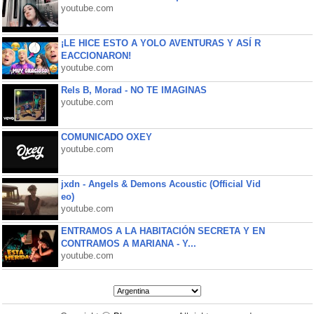
youtube.com
¡LE HICE ESTO A YOLO AVENTURAS Y ASÍ R
EACCIONARON!
youtube.com
Rels B, Morad - NO TE IMAGINAS
youtube.com
COMUNICADO OXEY
youtube.com
jxdn - Angels & Demons Acoustic (Official Vid
eo)
youtube.com
ENTRAMOS A LA HABITACIÓN SECRETA Y EN
CONTRAMOS A MARIANA - Y...
youtube.com