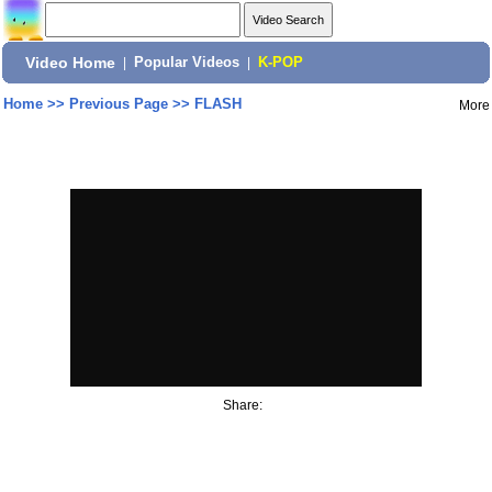
Video Home
|
Popular Videos
|
K-POP
Home
>>
Previous Page
>>
FLASH
More
Share: