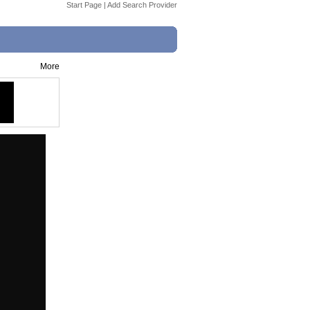
Start Page
|
Add Search Provider
More