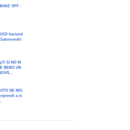
BAKE OFF -
 USD haciend
| Salomondri
g!!! SI NO M
E BEBO UN
OVR...
UTO DE MIS
orprendi a m
.