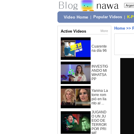
Video Home
|
Popular Videos
|
K-
Home
>>
Active Videos
More
Cuarente
na día 96
INVESTIG
ANDO MI
WHATSA
PP
Yanina La
torre rom
pió en lla
nto al ...
JUGAND
O UN JU
EGO DE
TERROR
POR PRI
ME...