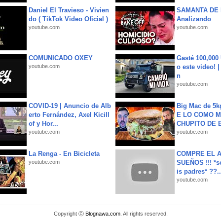
Daniel El Travieso - Vivien
SAMANTA DE 
do ( TikTok Video Oficial )
Analizando
youtube.com
youtube.com
COMUNICADO OXEY
Gasté 100,000
youtube.com
o este video! 
n
youtube.com
COVID-19 | Anuncio de Alb
Big Mac de 5k
erto Fernández, Axel Kicill
E LO COMO M
of y Hor...
CHUPITO DE B
youtube.com
youtube.com
La Renga - En Bicicleta
COMPRE EL A
youtube.com
SUEÑOS !!! *s
is padres* ??..
youtube.com
Copyright ⓒ
Blognawa.com
. All rights reserved.