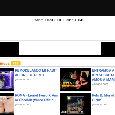
Share:
Email
•
URL
•
Editor
•
HTML
Videos
REMODELANDO MI HABIT
ENTRAMOS A 
ACIÓN: EXTREMO
IÓN SECRETA
youtube.com
AMOS A MARIA
youtube.com
ROMA - Lionel Ferro X Ami
Rels B, Morad
ra Chediak (Video Oficial)
GINAS
youtube.com
youtube.com