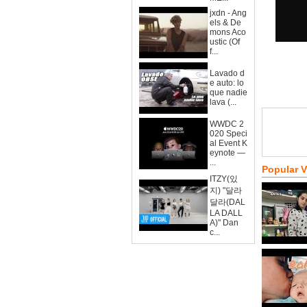
jxdn - Ang
els & De
mons Aco
ustic (Of
f...
Lavado d
e auto: lo
que nadie
lava (...
WWDC 2
020 Speci
al Event K
eynote —
...
Popular 
ITZY(있
지) "달라
달라(DAL
LA DALL
A)" Dan
c...