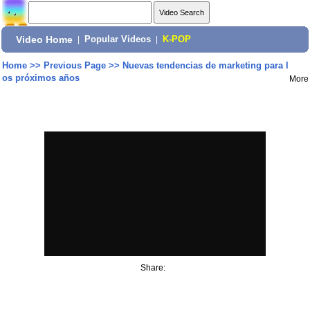
Video Home
|
Popular Videos
|
K-POP
Home
>>
Previous Page
>>
Nuevas tendencias de marketing para l
os próximos años
More
Share: