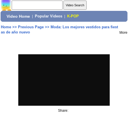
Video Home
|
Popular Videos
|
K-POP
Home
>>
Previous Page
>>
Moda: Los mejores vestidos para fiest
as de año nuevo
More
Share: