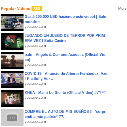
Popular Videos
More
Gasté 100,000 USD haciendo este video! | Salo
mondrin
youtube.com
JUGANDO UN JUEGO DE TERROR POR PRIM
ERA VEZ l Sofia Castro
youtube.com
jxdn - Angels & Demons Acoustic (Official Vid
eo)
youtube.com
COVID-19 | Anuncio de Alberto Fernández, Axe
l Kicillof y Hor...
youtube.com
KHEA - Mami Lo Siento (Official Video) #VYFT
youtube.com
COMPRE EL AUTO DE MIS SUEÑOS !!! *sorpr
endi a mis padres* ??...
youtube.com