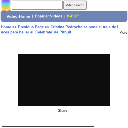
Video Home
|
Popular Videos
|
K-POP
Home
>>
Previous Page
>>
Cristina Pedroche se pone el traje de l
uces para bailar el 'Celebrate' de Pitbull
More
Share: