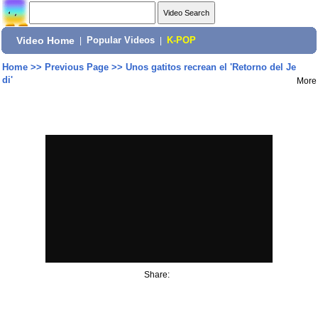
Video Home
|
Popular Videos
|
K-POP
Home
>>
Previous Page
>>
Unos gatitos recrean el 'Retorno del Je
di'
More
Share: