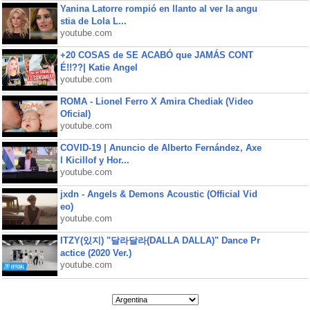
Yanina Latorre rompió en llanto al ver la angu
stia de Lola L...
youtube.com
+20 COSAS de SE ACABÓ que JAMÁS CONT
É!!??| Katie Angel
youtube.com
ROMA - Lionel Ferro X Amira Chediak (Video
Oficial)
youtube.com
COVID-19 | Anuncio de Alberto Fernández, Axe
l Kicillof y Hor...
youtube.com
jxdn - Angels & Demons Acoustic (Official Vid
eo)
youtube.com
ITZY(있지) "달라달라(DALLA DALLA)" Dance Pr
actice (2020 Ver.)
youtube.com