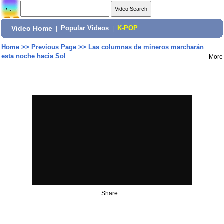
Video Home
|
Popular Videos
|
K-POP
Home
>>
Previous Page
>>
Las columnas de mineros marcharán
esta noche hacia Sol
More
Share: