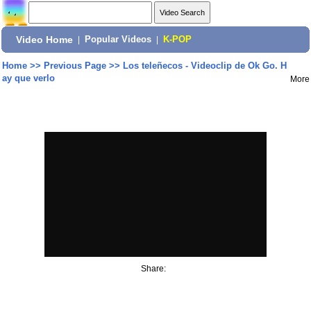
Video Home
|
Popular Videos
|
K-POP
Home
>>
Previous Page
>>
Los teleñecos - Videoclip de Ok Go. H
ay que verlo
More
Share: