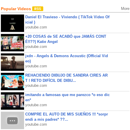
Popular Videos
More
Daniel El Travieso - Viviendo ( TikTok Video Of
icial )
youtube.com
+20 COSAS de SE ACABÓ que JAMÁS CONT
É!!??| Katie Angel
youtube.com
jxdn - Angels & Demons Acoustic (Official Vid
eo)
youtube.com
REHACIENDO DIBUJO DE SANDRA CIRES AR
T ! RETO DIFÍCIL DE DIBU...
youtube.com
imitando a famosas que me parezco *o eso dic
en*
youtube.com
COMPRE EL AUTO DE MIS SUEÑOS !!! *sorpr
endi a mis padres* ??...
youtube.com