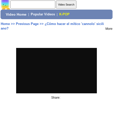
Video Home
|
Popular Videos
|
K-POP
Home
>>
Previous Page
>>
¿Cómo hacer el mítico 'cannolo' sicili
ano?
More
Share: