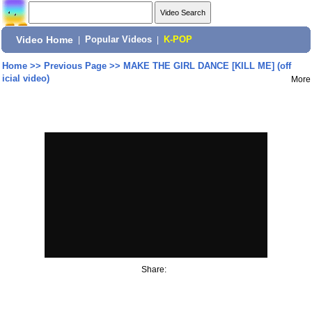
Video Home
|
Popular Videos
|
K-POP
Home
>>
Previous Page
>>
MAKE THE GIRL DANCE [KILL ME] (off
icial video)
More
Share: