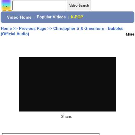
Video Home
|
Popular Videos
|
K-POP
Home
>>
Previous Page
>>
Christopher S & Greenhorn - Bubbles
(Official Audio)
More
Share: