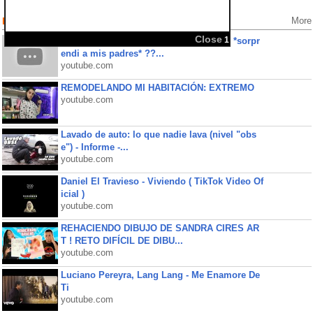
Popular Videos
More
Close
1
COMPRE EL AUTO DE MIS SUEÑOS !!! *sorpr
endi a mis padres* ??...
youtube.com
REMODELANDO MI HABITACIÓN: EXTREMO
youtube.com
Lavado de auto: lo que nadie lava (nivel "obs
e") - Informe -...
youtube.com
Daniel El Travieso - Viviendo ( TikTok Video Of
icial )
youtube.com
REHACIENDO DIBUJO DE SANDRA CIRES AR
T ! RETO DIFÍCIL DE DIBU...
youtube.com
Luciano Pereyra, Lang Lang - Me Enamore De
Ti
youtube.com