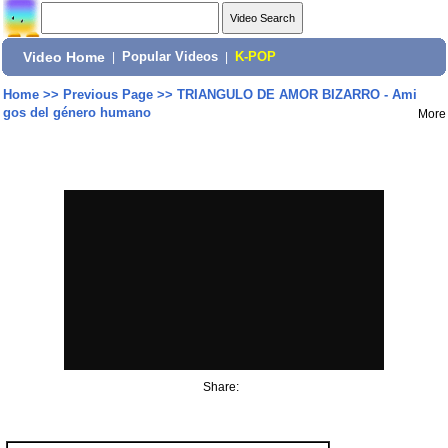
Video Home
|
Popular Videos
|
K-POP
Home
>>
Previous Page
>>
TRIANGULO DE AMOR BIZARRO - Ami
gos del género humano
More
Share: