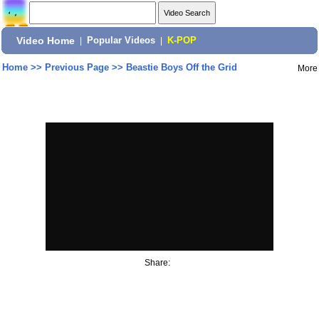
Video Home
|
Popular Videos
|
K-POP
Home
>>
Previous Page
>>
Beastie Boys Off the Grid
More
Share: