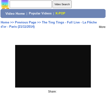
Video Home
|
Popular Videos
|
K-POP
Home
>>
Previous Page
>>
The Ting Tings - Full Live - La Flèche
d'or - Paris (21/11/2014)
More
Share: