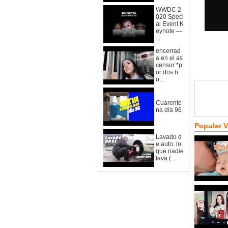
WWDC 2
020 Speci
al Event K
eynote —
...
encerrad
a en el as
censor *p
or dos h
o...
Cuarente
na día 96
Popular 
Lavado d
e auto: lo
que nadie
lava (...