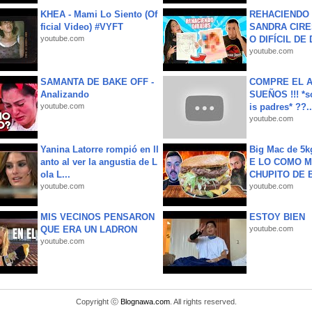
KHEA - Mami Lo Siento (Of
REHACIENDO 
ficial Video) #VYFT
SANDRA CIRE
youtube.com
O DIFÍCIL DE 
youtube.com
SAMANTA DE BAKE OFF -
COMPRE EL A
Analizando
SUEÑOS !!! *s
youtube.com
is padres* ??..
youtube.com
Yanina Latorre rompió en ll
Big Mac de 5k
anto al ver la angustia de L
E LO COMO M
ola L...
CHUPITO DE B
youtube.com
youtube.com
MIS VECINOS PENSARON
ESTOY BIEN
QUE ERA UN LADRON
youtube.com
youtube.com
Copyright ⓒ
Blognawa.com
. All rights reserved.