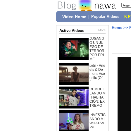
Video Home
|
Popular Videos
|
K-
Home
>>
Active Videos
More
JUGAND
O UN JU
EGO DE
TERROR
POR PRI
ME...
jxdn - Ang
els & De
mons Aco
ustic (Of
f...
REMODE
LANDO M
I HABITA
CIÓN: EX
TREMO
INVESTIG
ANDO MI
WHATSA
PP