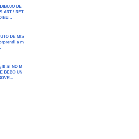
DIBUJO DE
S ART ! RET
DIBU...
UTO DE MIS
orprendi a m
.
g!!! SI NO M
E BEBO UN
OVR...