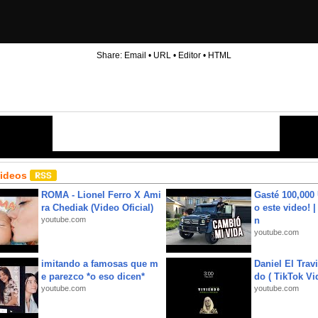
Share:
Email
•
URL
•
Editor
•
HTML
Videos
ROMA - Lionel Ferro X Ami
Gasté 100,000
ra Chediak (Video Oficial)
o este video! 
youtube.com
n
youtube.com
imitando a famosas que m
Daniel El Trav
e parezco *o eso dicen*
do ( TikTok Vid
youtube.com
youtube.com