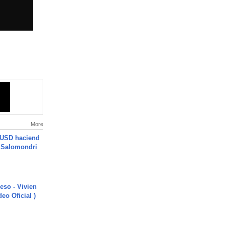
More
 USD haciend
| Salomondri
ieso - Vivien
eo Oficial )