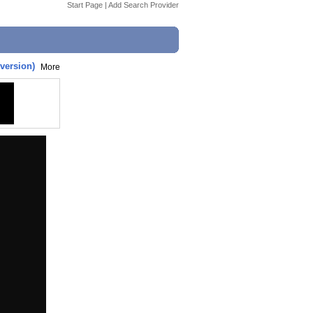
Start Page
|
Add Search Provider
version)
More