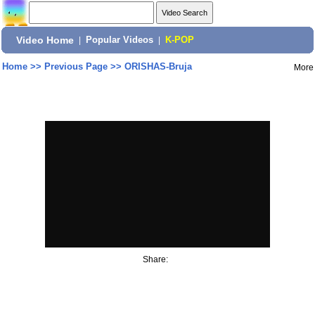
Video Home
|
Popular Videos
|
K-POP
Home
>>
Previous Page
>>
ORISHAS-Bruja
More
Share: