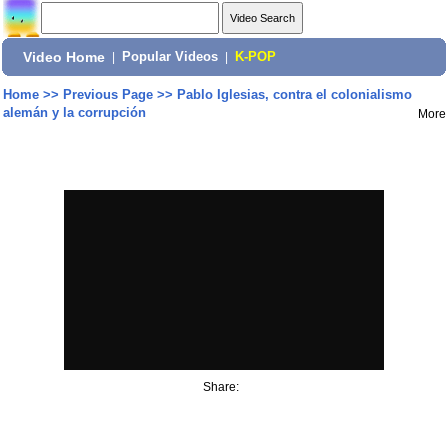
Video Home
|
Popular Videos
|
K-POP
Home
>>
Previous Page
>>
Pablo Iglesias, contra el colonialismo
alemán y la corrupción
More
Share: