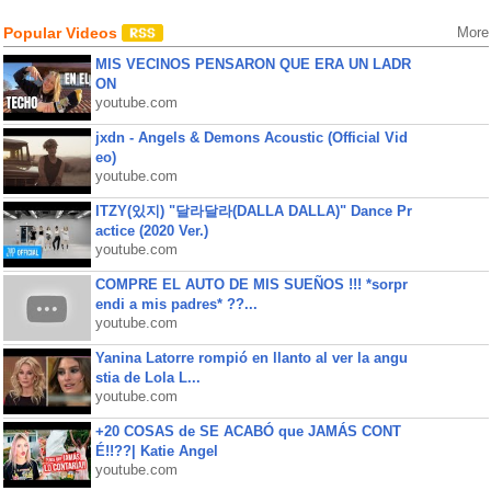
Popular Videos
More
MIS VECINOS PENSARON QUE ERA UN LADR
ON
youtube.com
jxdn - Angels & Demons Acoustic (Official Vid
eo)
youtube.com
ITZY(있지) "달라달라(DALLA DALLA)" Dance Pr
actice (2020 Ver.)
youtube.com
COMPRE EL AUTO DE MIS SUEÑOS !!! *sorpr
endi a mis padres* ??...
youtube.com
Yanina Latorre rompió en llanto al ver la angu
stia de Lola L...
youtube.com
+20 COSAS de SE ACABÓ que JAMÁS CONT
É!!??| Katie Angel
youtube.com