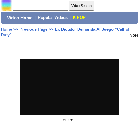
Video Home
|
Popular Videos
|
K-POP
Home
>>
Previous Page
>>
Ex Dictator Demanda Al Juego “Call of
Duty”
More
Share: