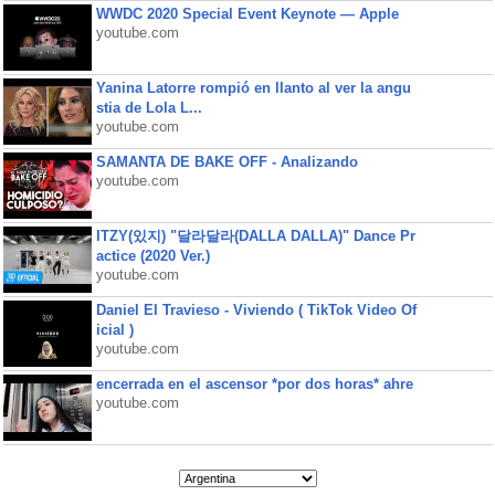
WWDC 2020 Special Event Keynote — Apple
youtube.com
Yanina Latorre rompió en llanto al ver la angu
stia de Lola L...
youtube.com
SAMANTA DE BAKE OFF - Analizando
youtube.com
ITZY(있지) "달라달라(DALLA DALLA)" Dance Pr
actice (2020 Ver.)
youtube.com
Daniel El Travieso - Viviendo ( TikTok Video Of
icial )
youtube.com
encerrada en el ascensor *por dos horas* ahre
youtube.com