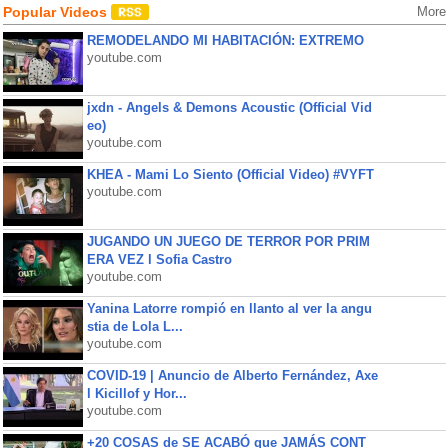
Popular Videos
More
REMODELANDO MI HABITACIÓN: EXTREMO
youtube.com
jxdn - Angels & Demons Acoustic (Official Vid
eo)
youtube.com
KHEA - Mami Lo Siento (Official Video) #VYFT
youtube.com
JUGANDO UN JUEGO DE TERROR POR PRIM
ERA VEZ l Sofia Castro
youtube.com
Yanina Latorre rompió en llanto al ver la angu
stia de Lola L...
youtube.com
COVID-19 | Anuncio de Alberto Fernández, Axe
l Kicillof y Hor...
youtube.com
+20 COSAS de SE ACABÓ que JAMÁS CONT