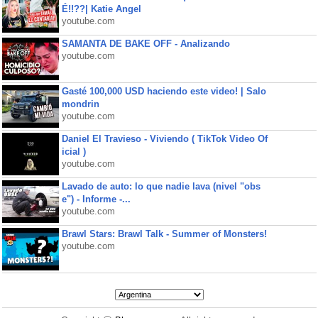
É!!??| Katie Angel
youtube.com
SAMANTA DE BAKE OFF - Analizando
youtube.com
Gasté 100,000 USD haciendo este video! | Salo
mondrin
youtube.com
Daniel El Travieso - Viviendo ( TikTok Video Of
icial )
youtube.com
Lavado de auto: lo que nadie lava (nivel "obs
e") - Informe -...
youtube.com
Brawl Stars: Brawl Talk - Summer of Monsters!
youtube.com