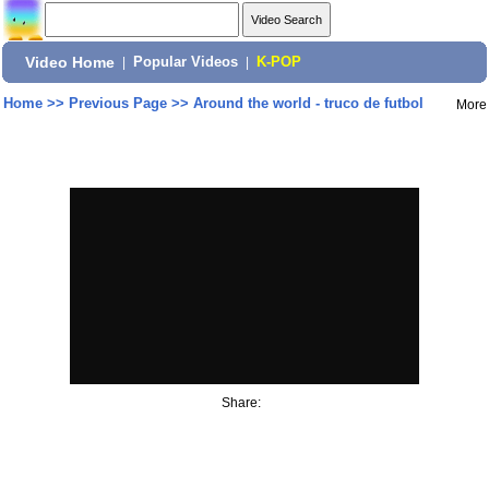
Video Home
|
Popular Videos
|
K-POP
Home
>>
Previous Page
>>
Around the world - truco de futbol
More
Share: