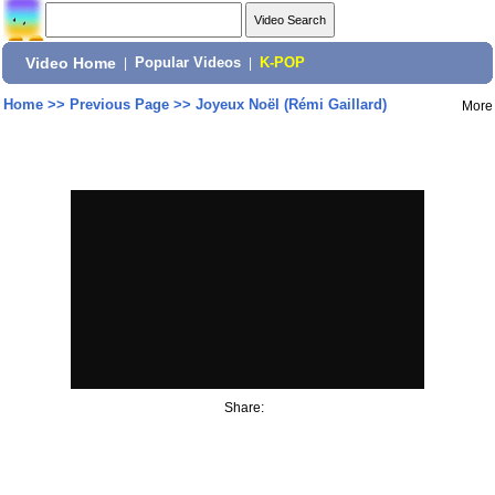
Video Home
|
Popular Videos
|
K-POP
Home
>>
Previous Page
>>
Joyeux Noël (Rémi Gaillard)
More
Share: