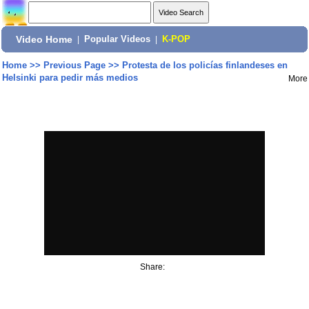
Video Home
|
Popular Videos
|
K-POP
Home
>>
Previous Page
>>
Protesta de los policías finlandeses en
Helsinki para pedir más medios
More
Share: