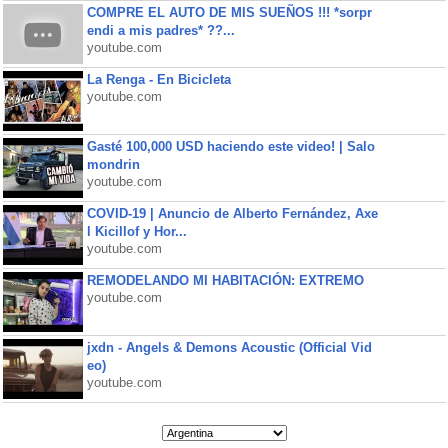
COMPRE EL AUTO DE MIS SUEÑOS !!! *sorpr
endi a mis padres* ??...
youtube.com
La Renga - En Bicicleta
youtube.com
Gasté 100,000 USD haciendo este video! | Salo
mondrin
youtube.com
COVID-19 | Anuncio de Alberto Fernández, Axe
l Kicillof y Hor...
youtube.com
REMODELANDO MI HABITACIÓN: EXTREMO
youtube.com
jxdn - Angels & Demons Acoustic (Official Vid
eo)
youtube.com