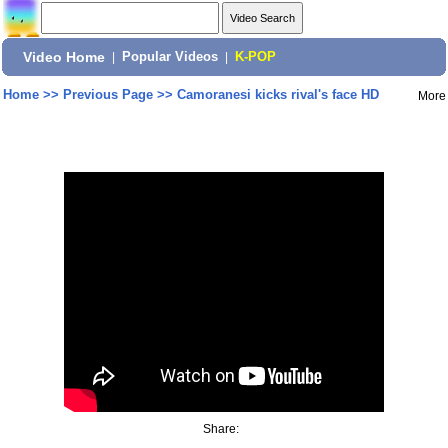
Video Home
|
Popular Videos
|
K-POP
Home
>>
Previous Page
>>
Camoranesi kicks rival's face HD
More
Share: