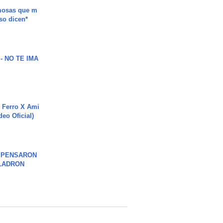
mosas que m
so dicen*
 - NO TE IMA
 Ferro X Ami
deo Oficial)
S PENSARON
LADRON