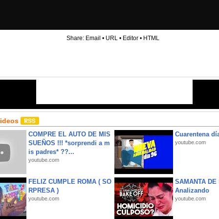
Share:
Email
•
URL
•
Editor
•
HTML
Videos
COMPRE EL AUTO DE MIS
Cuarentena dí
SUEÑOS !!! *sorprendi a m
youtube.com
is padres* ??...
youtube.com
FELIZ CUMPLE ROMA ( SO
SAMANTA DE 
RPRESA )
Analizando
youtube.com
youtube.com