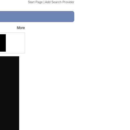
Start Page
|
Add Search Provider
More