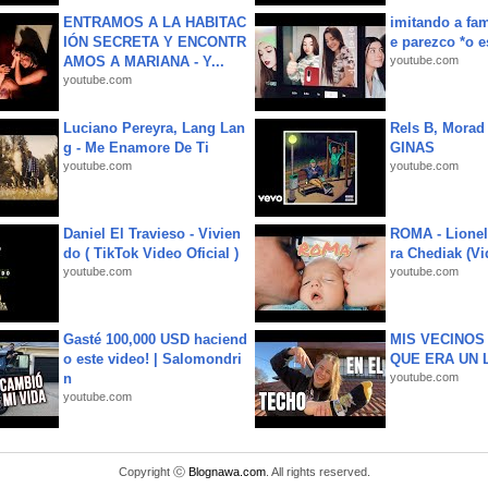
ENTRAMOS A LA HABITAC
imitando a fa
IÓN SECRETA Y ENCONTR
e parezco *o e
AMOS A MARIANA - Y...
youtube.com
youtube.com
Luciano Pereyra, Lang Lan
Rels B, Morad
g - Me Enamore De Ti
GINAS
youtube.com
youtube.com
Daniel El Travieso - Vivien
ROMA - Lionel
do ( TikTok Video Oficial )
ra Chediak (Vi
youtube.com
youtube.com
Gasté 100,000 USD haciend
MIS VECINO
o este video! | Salomondri
QUE ERA UN 
n
youtube.com
youtube.com
Copyright ⓒ
Blognawa.com
. All rights reserved.