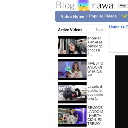
Video Home
|
Popular Videos
|
K-
Home
>>
Active Videos
More
encerrad
a en el as
censor *p
or dos h
o...
INVESTIG
ANDO MI
WHATSA
PP
Lavado d
e auto: lo
que nadie
lava (...
REMODE
LANDO M
I HABITA
CIÓN: EX
TREMO