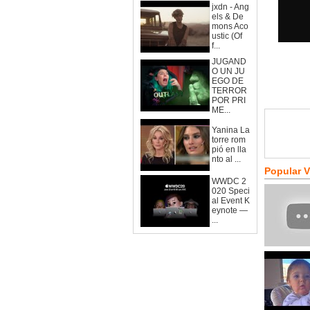
jxdn - Ang
els & De
mons Aco
ustic (Of
f...
JUGAND
O UN JU
EGO DE
TERROR
POR PRI
ME...
Yanina La
torre rom
pió en lla
nto al ...
Popular 
WWDC 2
020 Speci
al Event K
eynote —
...