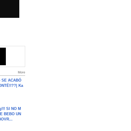
More
e SE ACABÓ
NTÉ!!??| Ka
g!!! SI NO M
E BEBO UN
OVR...