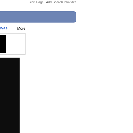
Start Page
|
Add Search Provider
rvas
More