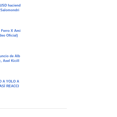
 USD haciend
| Salomondri
 Ferro X Ami
deo Oficial)
uncio de Alb
, Axel Kicill
O A YOLO A
ASÍ REACCI