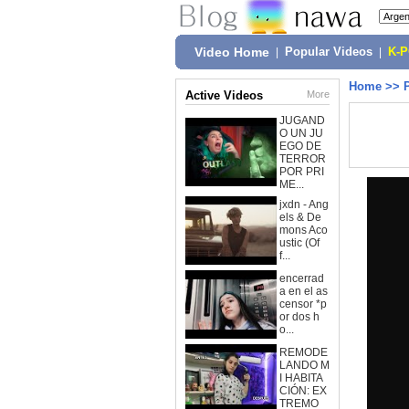
Video Home
|
Popular Videos
|
K-
Home
>>
Active Videos
More
JUGAND
O UN JU
EGO DE
TERROR
POR PRI
ME...
jxdn - Ang
els & De
mons Aco
ustic (Of
f...
encerrad
a en el as
censor *p
or dos h
o...
REMODE
LANDO M
I HABITA
CIÓN: EX
TREMO