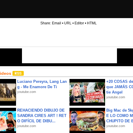
Share:
Email
•
URL
•
Editor
•
HTML
Videos
Luciano Pereyra, Lang Lan
+20 COSAS d
g - Me Enamore De Ti
que JAMÁS CO
youtube.com
tie Angel
youtube.com
REHACIENDO DIBUJO DE
Big Mac de 5k
SANDRA CIRES ART ! RET
E LO COMO M
O DIFÍCIL DE DIBU...
CHUPITO DE B
youtube.com
youtube.com