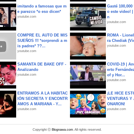
imitando a famosas que m
Gasté 100,000
e parezco *o eso dicen*
o este video! 
youtube.com
n
youtube.com
COMPRE EL AUTO DE MIS
ROMA - Lionel
SUEÑOS !!! *sorprendi a m
ra Chediak (Vi
is padres* ??...
youtube.com
youtube.com
SAMANTA DE BAKE OFF -
COVID-19 | An
Analizando
erto Fernández
youtube.com
of y Hor...
youtube.com
ENTRAMOS A LA HABITAC
¡LE HICE EST
IÓN SECRETA Y ENCONTR
VENTURAS Y 
AMOS A MARIANA - Y...
ONARON!
youtube.com
youtube.com
Copyright ⓒ
Blognawa.com
. All rights reserved.