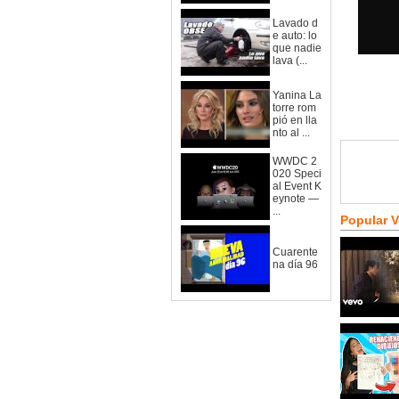
Lavado d
e auto: lo
que nadie
lava (...
Yanina La
torre rom
pió en lla
nto al ...
WWDC 2
020 Speci
al Event K
eynote —
...
Popular 
Cuarente
na día 96