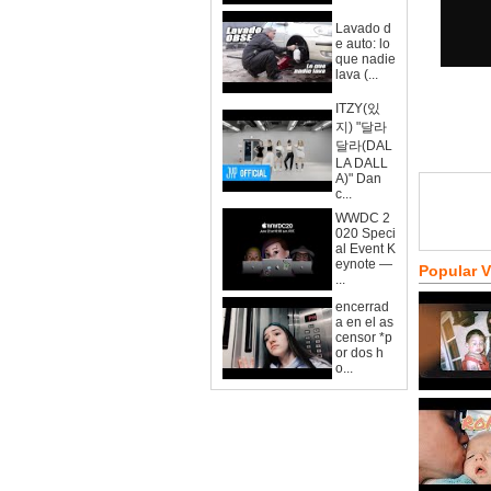
Lavado d
e auto: lo
que nadie
lava (...
ITZY(있
지) "달라
달라(DAL
LA DALL
A)" Dan
c...
WWDC 2
020 Speci
al Event K
eynote —
Popular 
...
encerrad
a en el as
censor *p
or dos h
o...