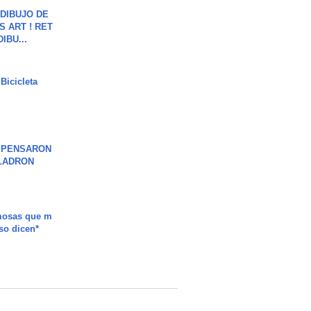
DIBUJO DE
S ART ! RET
DIBU...
Bicicleta
S PENSARON
LADRON
mosas que m
so dicen*