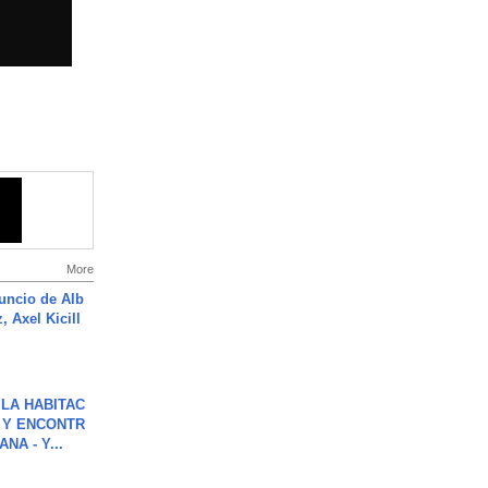
More
uncio de Alb
, Axel Kicill
LA HABITAC
 Y ENCONTR
NA - Y...