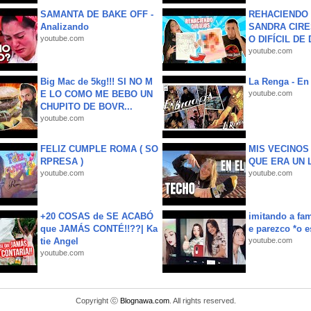
SAMANTA DE BAKE OFF -
REHACIENDO 
Analizando
SANDRA CIRE
youtube.com
O DIFÍCIL DE 
youtube.com
Big Mac de 5kg!!! SI NO M
La Renga - En 
E LO COMO ME BEBO UN
youtube.com
CHUPITO DE BOVR...
youtube.com
FELIZ CUMPLE ROMA ( SO
MIS VECINO
RPRESA )
QUE ERA UN 
youtube.com
youtube.com
+20 COSAS de SE ACABÓ
imitando a fa
que JAMÁS CONTÉ!!??| Ka
e parezco *o e
tie Angel
youtube.com
youtube.com
Copyright ⓒ
Blognawa.com
. All rights reserved.