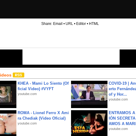
Share:
Email
•
URL
•
Editor
•
HTML
Videos
KHEA - Mami Lo Siento (Of
COVID-19 | An
ficial Video) #VYFT
erto Fernández
youtube.com
of y Hor...
youtube.com
ROMA - Lionel Ferro X Ami
ENTRAMOS A 
ra Chediak (Video Oficial)
IÓN SECRETA
youtube.com
AMOS A MARIA
youtube.com