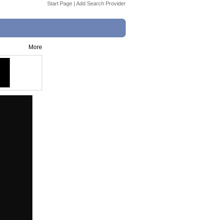
Start Page
|
Add Search Provider
More