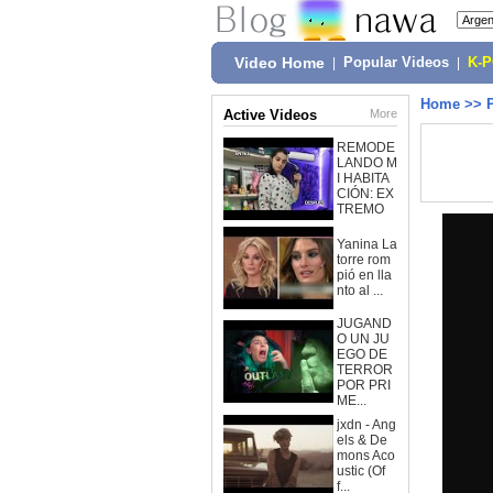
Video Home
|
Popular Videos
|
K-
Home
>>
Active Videos
More
REMODE
LANDO M
I HABITA
CIÓN: EX
TREMO
Yanina La
torre rom
pió en lla
nto al ...
JUGAND
O UN JU
EGO DE
TERROR
POR PRI
ME...
jxdn - Ang
els & De
mons Aco
ustic (Of
f...