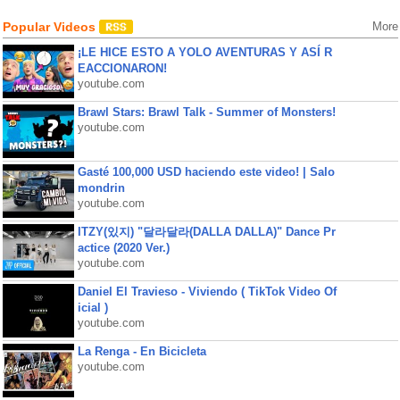
Popular Videos
More
¡LE HICE ESTO A YOLO AVENTURAS Y ASÍ R
EACCIONARON!
youtube.com
Brawl Stars: Brawl Talk - Summer of Monsters!
youtube.com
Gasté 100,000 USD haciendo este video! | Salo
mondrin
youtube.com
ITZY(있지) "달라달라(DALLA DALLA)" Dance Pr
actice (2020 Ver.)
youtube.com
Daniel El Travieso - Viviendo ( TikTok Video Of
icial )
youtube.com
La Renga - En Bicicleta
youtube.com