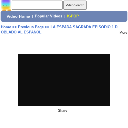
Video Home
|
Popular Videos
|
K-POP
Home
>>
Previous Page
>>
LA ESPADA SAGRADA EPISODIO 1 D
OBLADO AL ESPAÑOL
More
Share: