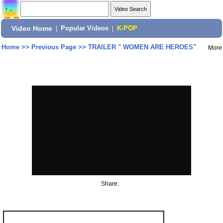
Video Home
|
Popular Videos
|
K-POP
Home
>>
Previous Page
>>
TRAILER " WOMEN ARE HEROES"
More
Share: