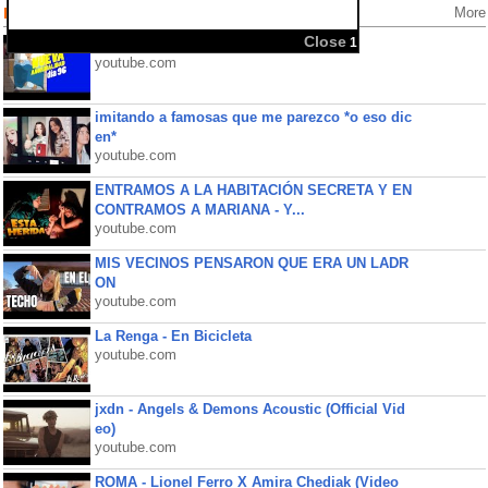
Popular Videos
More
Cuarentena día 96
youtube.com
imitando a famosas que me parezco *o eso dic
en*
youtube.com
ENTRAMOS A LA HABITACIÓN SECRETA Y EN
CONTRAMOS A MARIANA - Y...
youtube.com
MIS VECINOS PENSARON QUE ERA UN LADR
ON
youtube.com
La Renga - En Bicicleta
youtube.com
jxdn - Angels & Demons Acoustic (Official Vid
eo)
youtube.com
ROMA - Lionel Ferro X Amira Chediak (Video