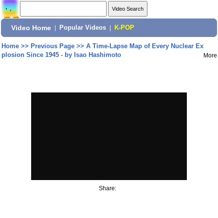
Video Home
|
Popular Videos
|
K-POP
Home
>>
Previous Page
>>
A Time-Lapse Map of Every Nuclear Ex
plosion Since 1945 - by Isao Hashimoto
More
Share: