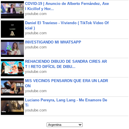
COVID-19 | Anuncio de Alberto Fernández, Axe
l Kicillof y Hor...
youtube.com
Daniel El Travieso - Viviendo ( TikTok Video Of
icial )
youtube.com
INVESTIGANDO MI WHATSAPP
youtube.com
REHACIENDO DIBUJO DE SANDRA CIRES AR
T ! RETO DIFÍCIL DE DIBU...
youtube.com
MIS VECINOS PENSARON QUE ERA UN LADR
ON
youtube.com
Luciano Pereyra, Lang Lang - Me Enamore De
Ti
youtube.com