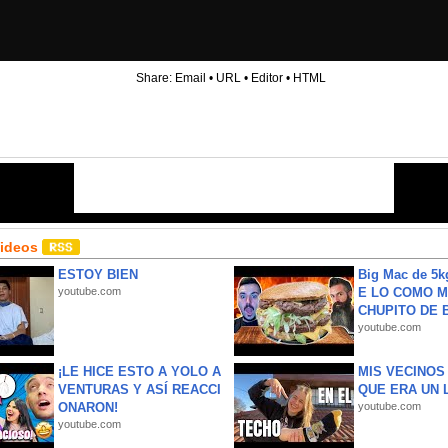
Share:
Email
•
URL
•
Editor
•
HTML
Videos
ESTOY BIEN
Big Mac de 5k
youtube.com
E LO COMO M
CHUPITO DE B
youtube.com
¡LE HICE ESTO A YOLO A
MIS VECINO
VENTURAS Y ASÍ REACCI
QUE ERA UN 
ONARON!
youtube.com
youtube.com