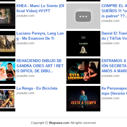
KHEA - Mami Lo Siento (Of
COMPRE EL A
ficial Video) #VYFT
SUEÑOS !!! *s
youtube.com
is padres* ??..
youtube.com
Luciano Pereyra, Lang Lan
Daniel El Trav
g - Me Enamore De Ti
do ( TikTok Vid
youtube.com
youtube.com
REHACIENDO DIBUJO DE
ENTRAMOS A 
SANDRA CIRES ART ! RET
IÓN SECRETA
O DIFÍCIL DE DIBU...
AMOS A MARIA
youtube.com
youtube.com
La Renga - En Bicicleta
Ke Personajes 
youtube.com
mpo (Versión
youtube.com
Copyright ⓒ
Blognawa.com
. All rights reserved.