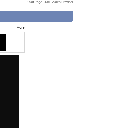
Start Page
|
Add Search Provider
More