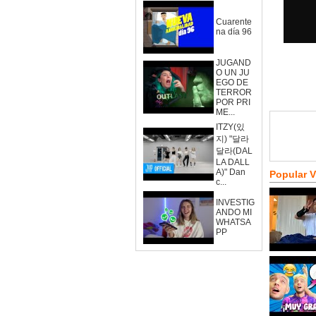
Cuarente
na día 96
JUGAND
O UN JU
EGO DE
TERROR
POR PRI
ME...
ITZY(있
지) "달라
달라(DAL
LA DALL
A)" Dan
Popular 
c...
INVESTIG
ANDO MI
WHATSA
PP