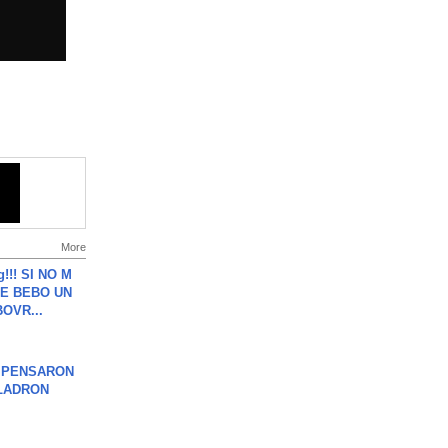
More
g!!! SI NO M
E BEBO UN
OVR...
S PENSARON
LADRON