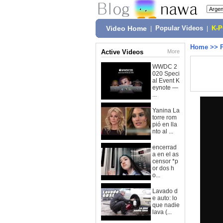
Video Home
|
Popular Videos
|
K-
Home
>>
Active Videos
More
WWDC 2
020 Speci
al Event K
eynote —
...
Yanina La
torre rom
pió en lla
nto al ...
encerrad
a en el as
censor *p
or dos h
o...
Lavado d
e auto: lo
que nadie
lava (...