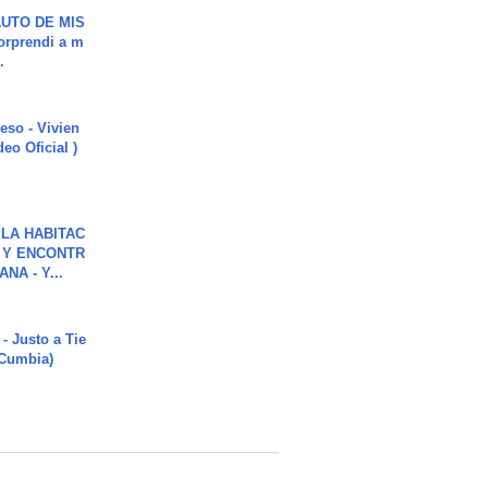
UTO DE MIS
orprendi a m
.
ieso - Vivien
eo Oficial )
LA HABITAC
 Y ENCONTR
NA - Y...
- Justo a Tie
 Cumbia)