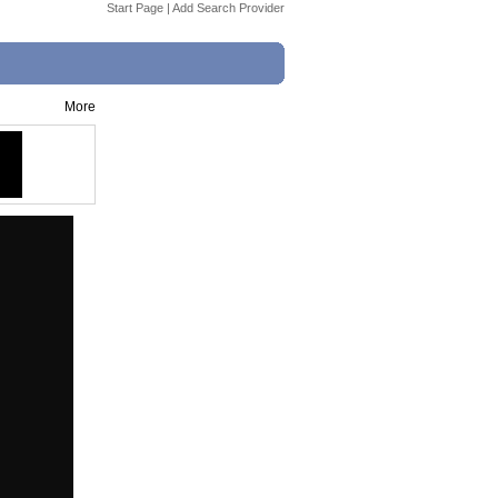
Start Page
|
Add Search Provider
More