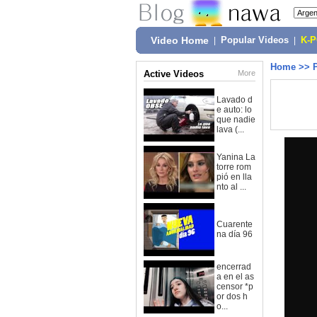
Video Home
|
Popular Videos
|
K-
Home
>>
Active Videos
More
Lavado d
e auto: lo
que nadie
lava (...
Yanina La
torre rom
pió en lla
nto al ...
Cuarente
na día 96
encerrad
a en el as
censor *p
or dos h
o...