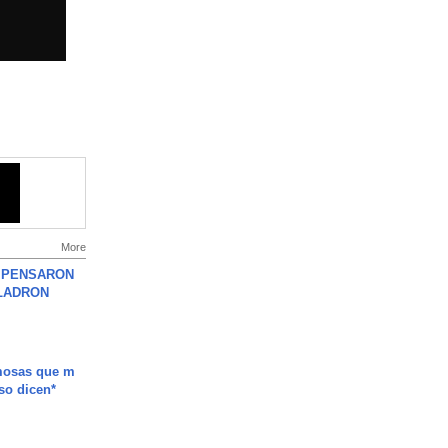
More
S PENSARON
LADRON
mosas que m
so dicen*