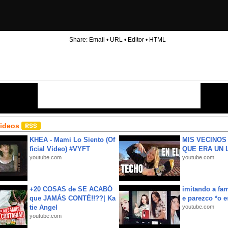
Share:
Email
•
URL
•
Editor
•
HTML
Videos
KHEA - Mami Lo Siento (Of
MIS VECINO
ficial Video) #VYFT
QUE ERA UN 
youtube.com
youtube.com
+20 COSAS de SE ACABÓ
imitando a fa
que JAMÁS CONTÉ!!??| Ka
e parezco *o e
tie Angel
youtube.com
youtube.com