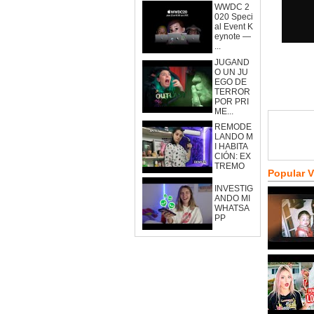
WWDC 2
020 Speci
al Event K
eynote —
...
JUGAND
O UN JU
EGO DE
TERROR
POR PRI
ME...
REMODE
LANDO M
I HABITA
CIÓN: EX
TREMO
Popular 
INVESTIG
ANDO MI
WHATSA
PP