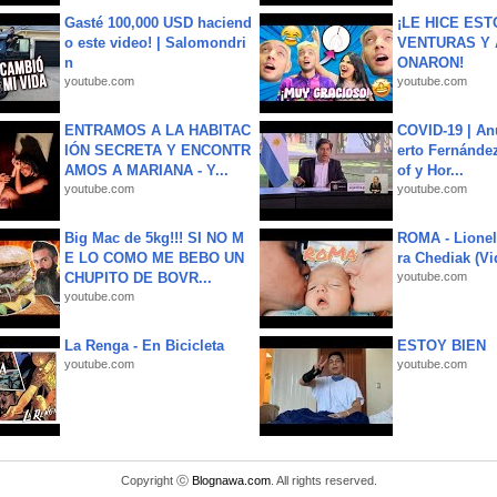
Gasté 100,000 USD haciend
¡LE HICE EST
o este video! | Salomondri
VENTURAS Y 
n
ONARON!
youtube.com
youtube.com
ENTRAMOS A LA HABITAC
COVID-19 | An
IÓN SECRETA Y ENCONTR
erto Fernández
AMOS A MARIANA - Y...
of y Hor...
youtube.com
youtube.com
Big Mac de 5kg!!! SI NO M
ROMA - Lionel
E LO COMO ME BEBO UN
ra Chediak (Vi
CHUPITO DE BOVR...
youtube.com
youtube.com
La Renga - En Bicicleta
ESTOY BIEN
youtube.com
youtube.com
Copyright ⓒ
Blognawa.com
. All rights reserved.