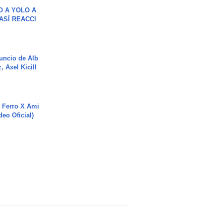
O A YOLO A
ASÍ REACCI
uncio de Alb
, Axel Kicill
 Ferro X Ami
deo Oficial)