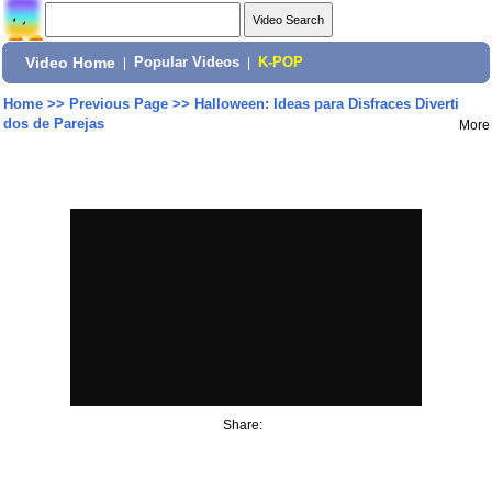
Video Home
|
Popular Videos
|
K-POP
Home
>>
Previous Page
>>
Halloween: Ideas para Disfraces Diverti
dos de Parejas
More
Share: