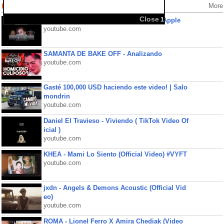
Popular Videos
More
WWDC 2020 Special Event Keynote — Apple
youtube.com
SAMANTA DE BAKE OFF - Analizando
youtube.com
Gasté 100,000 USD haciendo este video! | Salo
mondrin
youtube.com
Daniel El Travieso - Viviendo ( TikTok Video Of
icial )
youtube.com
KHEA - Mami Lo Siento (Official Video) #VYFT
youtube.com
jxdn - Angels & Demons Acoustic (Official Vid
eo)
youtube.com
ROMA - Lionel Ferro X Amira Chediak (Video