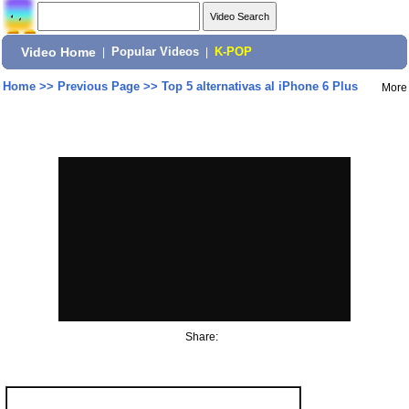
Video Home
|
Popular Videos
|
K-POP
Home
>>
Previous Page
>>
Top 5 alternativas al iPhone 6 Plus
More
Share: