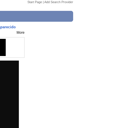
Start Page
|
Add Search Provider
aparecido
More