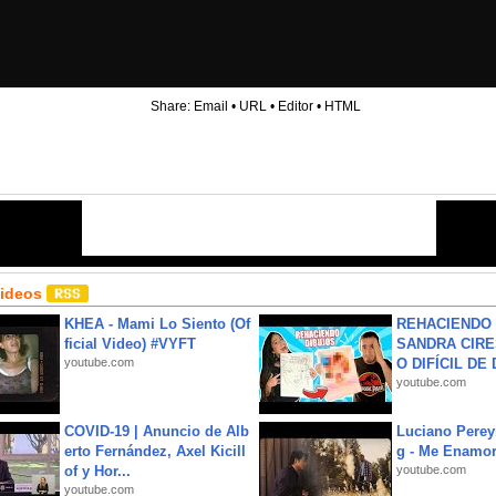
Share:
Email
•
URL
•
Editor
•
HTML
Videos
KHEA - Mami Lo Siento (Of
REHACIENDO 
ficial Video) #VYFT
SANDRA CIRE
youtube.com
O DIFÍCIL DE 
youtube.com
COVID-19 | Anuncio de Alb
Luciano Perey
erto Fernández, Axel Kicill
g - Me Enamor
of y Hor...
youtube.com
youtube.com