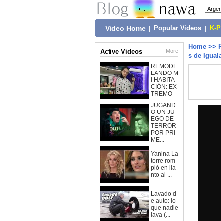
Video Home
|
Popular Videos
|
K-
Home
>>
Active Videos
More
s de Igual
REMODE
LANDO M
I HABITA
CIÓN: EX
TREMO
JUGAND
O UN JU
EGO DE
TERROR
POR PRI
ME...
Yanina La
torre rom
pió en lla
nto al ...
Lavado d
e auto: lo
que nadie
lava (...