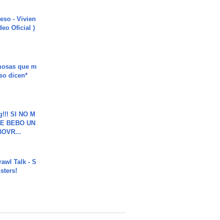
ieso - Vivien
eo Oficial )
mosas que m
so dicen*
g!!! SI NO M
E BEBO UN
OVR...
rawl Talk - S
sters!