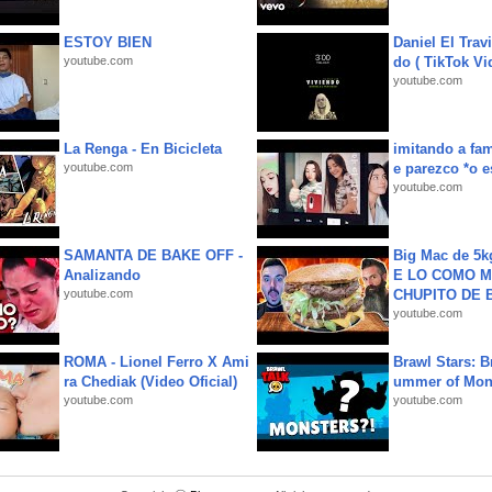
ESTOY BIEN
Daniel El Trav
youtube.com
do ( TikTok Vid
youtube.com
La Renga - En Bicicleta
imitando a fa
youtube.com
e parezco *o e
youtube.com
SAMANTA DE BAKE OFF -
Big Mac de 5k
Analizando
E LO COMO M
youtube.com
CHUPITO DE B
youtube.com
ROMA - Lionel Ferro X Ami
Brawl Stars: B
ra Chediak (Video Oficial)
ummer of Mon
youtube.com
youtube.com