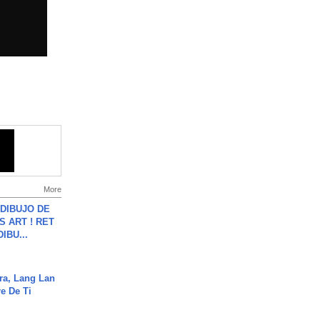
More
DIBUJO DE
S ART ! RET
DIBU...
ra, Lang Lan
e De Ti