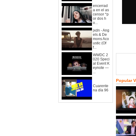
encerrad
a en el as
censor *p
or dos h
o...
jxdn - Ang
els & De
mons Aco
ustic (Of
f...
WWDC 2
020 Speci
al Event K
eynote —
...
Popular 
Cuarente
na día 96