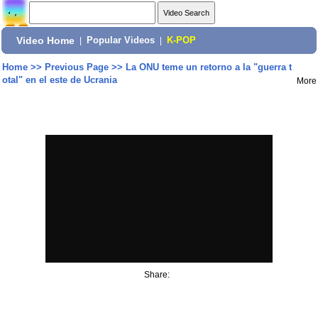
Video Home
|
Popular Videos
|
K-POP
Home
>>
Previous Page
>>
La ONU teme un retorno a la "guerra t
otal" en el este de Ucrania
More
Share: