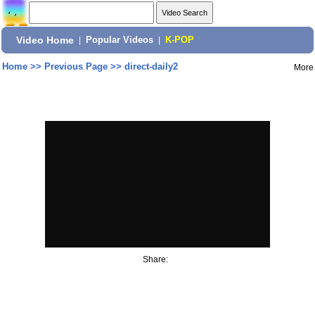
Video Home
|
Popular Videos
|
K-POP
Home
>>
Previous Page
>>
direct-daily2
More
Share: