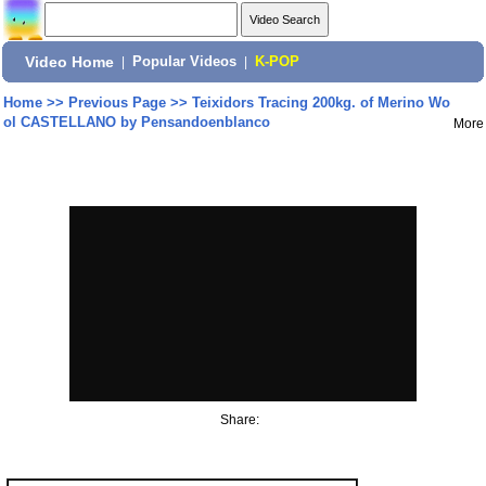
Video Home
|
Popular Videos
|
K-POP
Home
>>
Previous Page
>>
Teixidors Tracing 200kg. of Merino Wo
ol CASTELLANO by Pensandoenblanco
More
Share: