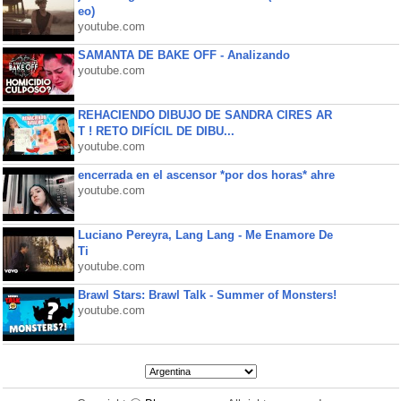
eo)
youtube.com
SAMANTA DE BAKE OFF - Analizando
youtube.com
REHACIENDO DIBUJO DE SANDRA CIRES AR
T ! RETO DIFÍCIL DE DIBU...
youtube.com
encerrada en el ascensor *por dos horas* ahre
youtube.com
Luciano Pereyra, Lang Lang - Me Enamore De
Ti
youtube.com
Brawl Stars: Brawl Talk - Summer of Monsters!
youtube.com