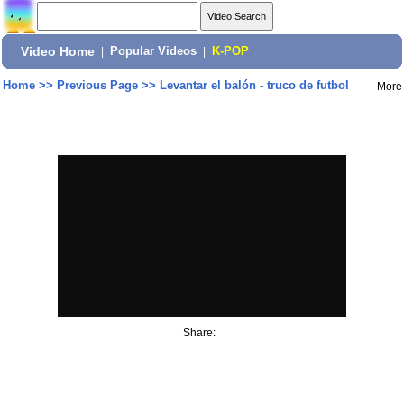
Video Home
|
Popular Videos
|
K-POP
Home
>>
Previous Page
>>
Levantar el balón - truco de futbol
More
Share: