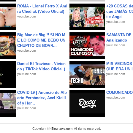
ROMA - Lionel Ferro X Ami
+20 COSAS d
ra Chediak (Video Oficial)
que JAMÁS CO
youtube.com
tie Angel
youtube.com
Big Mac de 5kg!!! SI NO M
SAMANTA DE 
E LO COMO ME BEBO UN
Analizando
CHUPITO DE BOVR...
youtube.com
youtube.com
Daniel El Travieso - Vivien
MIS VECINO
do ( TikTok Video Oficial )
QUE ERA UN 
youtube.com
youtube.com
COVID-19 | Anuncio de Alb
COMUNICADO
erto Fernández, Axel Kicill
youtube.com
of y Hor...
youtube.com
Copyright ⓒ
Blognawa.com
. All rights reserved.