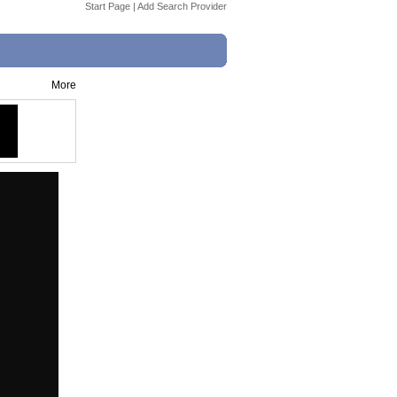
Start Page
|
Add Search Provider
More