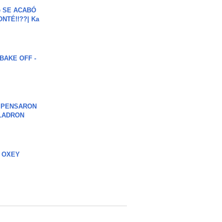
e SE ACABÓ
NTÉ!!??| Ka
BAKE OFF -
S PENSARON
LADRON
 OXEY