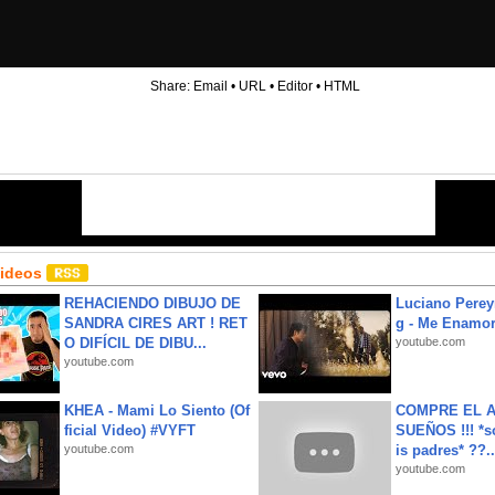
Share:
Email
•
URL
•
Editor
•
HTML
Videos
REHACIENDO DIBUJO DE
Luciano Perey
SANDRA CIRES ART ! RET
g - Me Enamor
O DIFÍCIL DE DIBU...
youtube.com
youtube.com
KHEA - Mami Lo Siento (Of
COMPRE EL A
ficial Video) #VYFT
SUEÑOS !!! *s
youtube.com
is padres* ??..
youtube.com