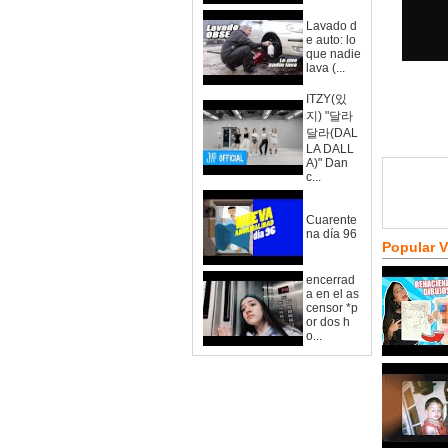
Lavado d
e auto: lo
que nadie
lava (...
ITZY(있
지) "달라
달라(DAL
LA DALL
A)" Dan
c...
Cuarente
na día 96
Popular 
encerrad
a en el as
censor *p
or dos h
o...