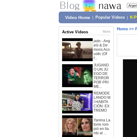
Video Home
|
Popular Videos
|
K-
Home
>>
Active Videos
More
jxdn - Ang
els & De
mons Aco
ustic (Of
f...
JUGAND
O UN JU
EGO DE
TERROR
POR PRI
ME...
REMODE
LANDO M
I HABITA
CIÓN: EX
TREMO
Yanina La
torre rom
pió en lla
nto al ...