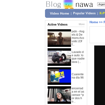
Video Home
|
Popular Videos
|
K-
Home
>>
Active Videos
More
jxdn - Ang
els & De
mons Aco
ustic (Of
f...
Lavado d
e auto: lo
que nadie
lava (...
Cuarente
na día 96
encerrad
a en el as
censor *p
or dos h
o...