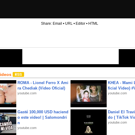
Share:
Email
•
URL
•
Editor
•
HTML
Videos
ROMA - Lionel Ferro X Ami
KHEA - Mami L
ra Chediak (Video Oficial)
ficial Video) 
youtube.com
youtube.com
Gasté 100,000 USD haciend
Daniel El Trav
o este video! | Salomondri
do ( TikTok Vid
n
youtube.com
youtube.com