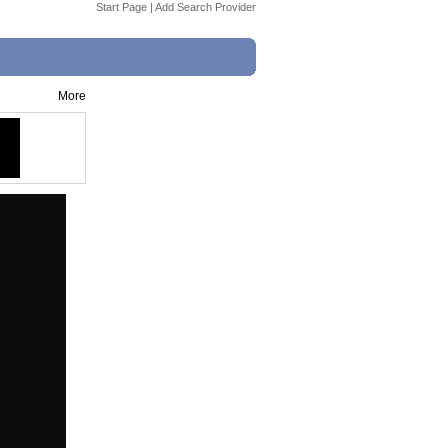
Start Page
|
Add Search Provider
More