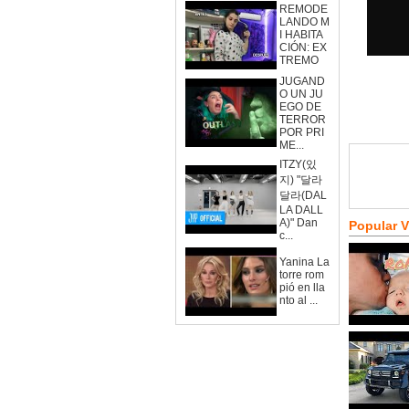
REMODE
LANDO M
I HABITA
CIÓN: EX
TREMO
JUGAND
O UN JU
EGO DE
TERROR
POR PRI
ME...
ITZY(있
지) "달라
달라(DAL
LA DALL
A)" Dan
Popular 
c...
Yanina La
torre rom
pió en lla
nto al ...