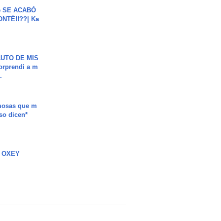
e SE ACABÓ
NTÉ!!??| Ka
UTO DE MIS
orprendi a m
.
mosas que m
so dicen*
 OXEY