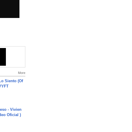
More
o Siento (Of
#VYFT
ieso - Vivien
eo Oficial )