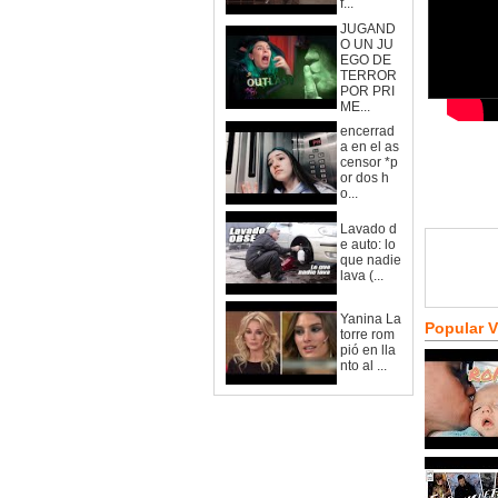
f...
JUGAND
O UN JU
EGO DE
TERROR
POR PRI
ME...
encerrad
a en el as
censor *p
or dos h
o...
Lavado d
e auto: lo
que nadie
lava (...
Yanina La
Popular 
torre rom
pió en lla
nto al ...