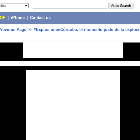
POP
|
iPhone
|
Contact us
Previous Page
>>
#ExplosiónenCórdoba: el momento justo de la explosi