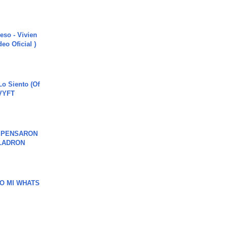
ieso - Vivien
eo Oficial )
o Siento (Of
#VYFT
S PENSARON
LADRON
O MI WHATS