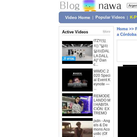
Video Home
|
Popular Videos
|
K-
Home
>>
Active Videos
More
a Córdoba
ITZY(있
지) "달라
달라(DAL
LA DALL
A)" Dan
c...
WWDC 2
020 Speci
al Event K
eynote —
...
REMODE
LANDO M
I HABITA
CIÓN: EX
TREMO
jxdn - Ang
els & De
mons Aco
ustic (Of