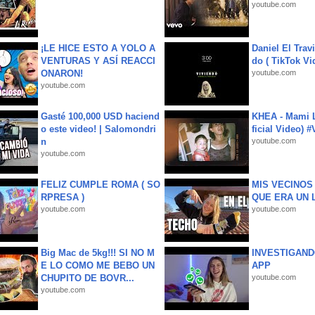
youtube.com
¡LE HICE ESTO A YOLO A
Daniel El Trav
VENTURAS Y ASÍ REACCI
do ( TikTok Vid
ONARON!
youtube.com
youtube.com
Gasté 100,000 USD haciend
KHEA - Mami L
o este video! | Salomondri
ficial Video) 
n
youtube.com
youtube.com
FELIZ CUMPLE ROMA ( SO
MIS VECINO
RPRESA )
QUE ERA UN 
youtube.com
youtube.com
Big Mac de 5kg!!! SI NO M
INVESTIGAND
E LO COMO ME BEBO UN
APP
CHUPITO DE BOVR...
youtube.com
youtube.com