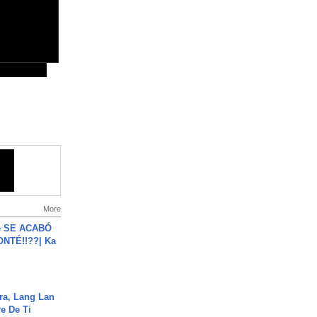
More
e SE ACABÓ
NTÉ!!??| Ka
ra, Lang Lan
e De Ti