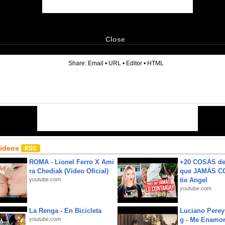
Close
6
Share:
Email
•
URL
•
Editor
•
HTML
Videos
ROMA - Lionel Ferro X Ami
+20 COSAS d
ra Chediak (Video Oficial)
que JAMÁS CO
youtube.com
tie Angel
youtube.com
La Renga - En Bicicleta
Luciano Perey
youtube.com
g - Me Enamor